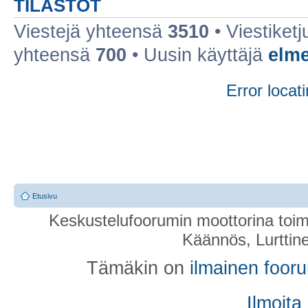
TILASTOT
Viestejä yhteensä
3510
• Viestiket
yhteensä
700
• Uusin käyttäjä
elme
Error locati
Etusivu
Keskustelufoorumin moottorina toim
Käännös, Lurttin
Tämäkin on
ilmainen foor
Ilmoita