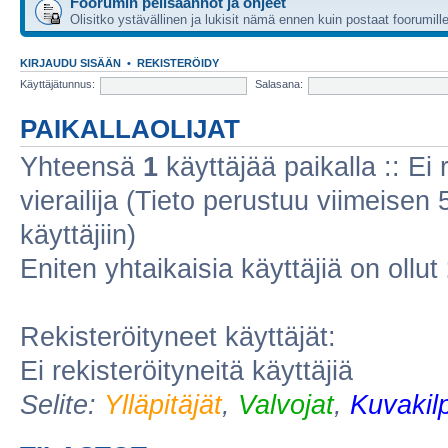
Foorumin pelisäännöt ja ohjeet
Olisitko ystävällinen ja lukisit nämä ennen kuin postaat foorumil
KIRJAUDU SISÄÄN
•
REKISTERÖIDY
Käyttäjätunnus:
Salasana:
PAIKALLAOLIJAT
Yhteensä
1
käyttäjää paikalla :: Ei r
vierailija (Tieto perustuu viimeisen 5
käyttäjiin)
Eniten yhtaikaisia käyttäjiä on ollut
Rekisteröityneet käyttäjät:
Ei rekisteröityneitä käyttäjiä
Selite:
Ylläpitäjät
,
Valvojat
,
Kuvakilp