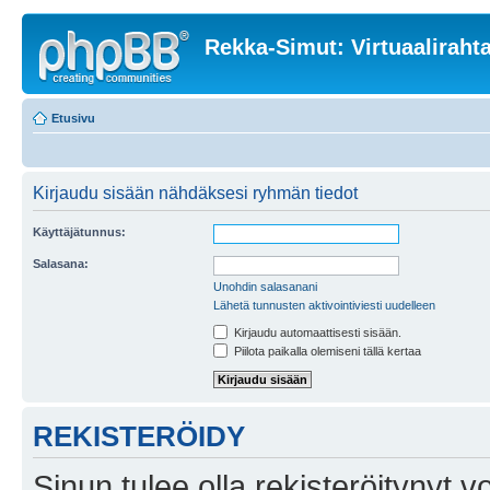
Rekka-Simut: Virtuaaliraht
Etusivu
Kirjaudu sisään nähdäksesi ryhmän tiedot
Käyttäjätunnus:
Salasana:
Unohdin salasanani
Lähetä tunnusten aktivointiviesti uudelleen
Kirjaudu automaattisesti sisään.
Piilota paikalla olemiseni tällä kertaa
REKISTERÖIDY
Sinun tulee olla rekisteröitynyt v