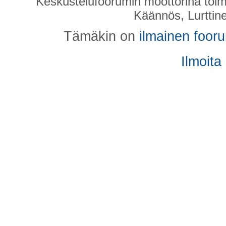
Keskustelufoorumin moottorina toim
Käännös, Lurttin
Tämäkin on
ilmainen foor
Ilmoita